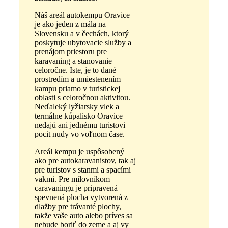
Náš areál autokempu Oravice
je ako jeden z mála na
Slovensku a v čechách, ktorý
poskytuje ubytovacie služby a
prenájom priestoru pre
karavaning a stanovanie
celoročne. Iste, je to dané
prostredím a umiestenením
kampu priamo v turistickej
oblasti s celoročnou aktivitou.
Neďaleký lyžiarsky vlek a
termálne kúpalisko Oravice
nedajú ani jednému turistovi
pocit nudy vo voľnom čase.
Areál kempu je uspôsobený
ako pre autokaravanistov, tak aj
pre turistov s stanmi a spacími
vakmi. Pre milovníkom
caravaningu je pripravená
spevnená plocha vytvorená z
dlažby pre trávanté plochy,
takže vaše auto alebo príves sa
nebude boriť do zeme a aj vy