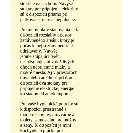
ste stále na suchom. Navyše
stojany pre pripojenie elektriny
sú k dispozícii priamo pri
parkovacej rekreačnej ploche.
Pre milovníkov stanovania je k
dispozícii rozsiahly priestor
zatrávneného areálu, ktorý je
počas letnej sezóny neustále
udržiavaný. Navyše
jemne stúpajúci terén
nespôsobuje ani v daždivých
dňoch nepríjemné mláky a
mokré miesta. Aj v priestoroch
trávantého areálu sú pri ňom k
dispozícii dva stojany pre
pripojenie elektrickej energie
ku stanom či autokempom.
Pre vaše hygienické potreby sú
k dispozícii priestranné a
moderné sprchy, umyvárne a
toalety, samostatne pre mužov
a ženy. K dispozícii je mini
kuchynka a práčka pre