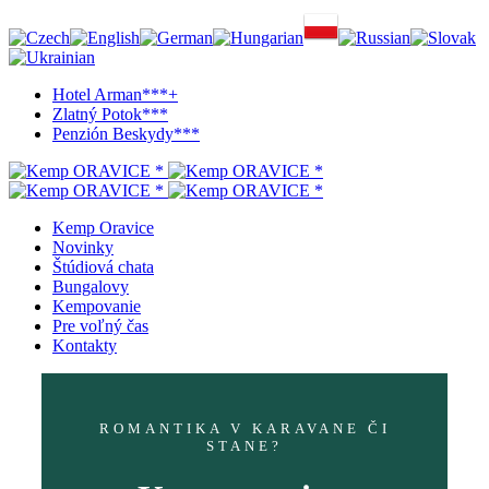
Hotel Arman***+
Zlatný Potok***
Penzión Beskydy***
Kemp Oravice
Novinky
Štúdiová chata
Bungalovy
Kempovanie
Pre voľný čas
Kontakty
ROMANTIKA V KARAVANE ČI
STANE?