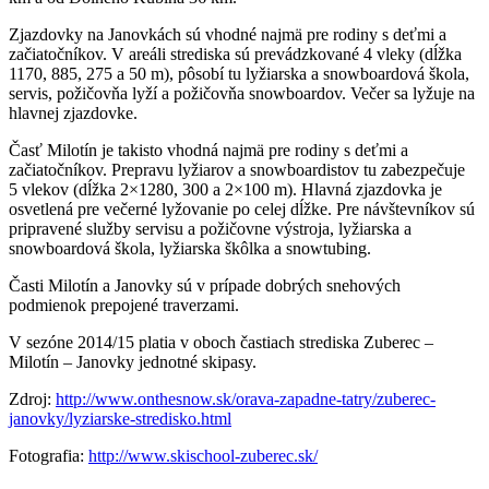
Zjazdovky na Janovkách sú vhodné najmä pre rodiny s deťmi a
začiatočníkov. V areáli strediska sú prevádzkované 4 vleky (dĺžka
1170, 885, 275 a 50 m), pôsobí tu lyžiarska a snowboardová škola,
servis, požičovňa lyží a požičovňa snowboardov. Večer sa lyžuje na
hlavnej zjazdovke.
Časť Milotín je takisto vhodná najmä pre rodiny s deťmi a
začiatočníkov. Prepravu lyžiarov a snowboardistov tu zabezpečuje
5 vlekov (dĺžka 2×1280, 300 a 2×100 m). Hlavná zjazdovka je
osvetlená pre večerné lyžovanie po celej dĺžke. Pre návštevníkov sú
pripravené služby servisu a požičovne výstroja, lyžiarska a
snowboardová škola, lyžiarska škôlka a snowtubing.
Časti Milotín a Janovky sú v prípade dobrých snehových
podmienok prepojené traverzami.
V sezóne 2014/15 platia v oboch častiach strediska Zuberec –
Milotín – Janovky jednotné skipasy.
Zdroj:
http://www.onthesnow.sk/orava-zapadne-tatry/zuberec-
janovky/lyziarske-stredisko.html
Fotografia:
http://www.skischool-zuberec.sk/