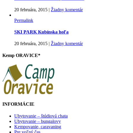
20 februára, 2015
|
Žiadny komentár
Permalink
SKI PARK Kubínska hoľa
20 februára, 2015
|
Žiadny komentár
Kemp ORAVICE*
INFORMÁCIE
Ubytovanie – štúdiová chata
Ubytovanie – bungalovy
Kempovanie, caravaning
Pre voľný čas