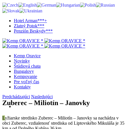
Hotel Arman***+
Zlatný Potok***
Penzión Beskydy***
Kemp Oravice
Novinky
Štúdiová chata
Bungalovy
Kempovanie
Pre voľný čas
Kontakty
Predchádzajúci
Nasledujúci
Zuberec – Miliotín – Janovky
L
yžiarske stredisko Zuberec – Miliotín – Janovky sa nachádza v
obci Zuberec, vzdialenosť strediska od Liptovského Mikuláša je 35
km a od Dolného Kubína 36 km.