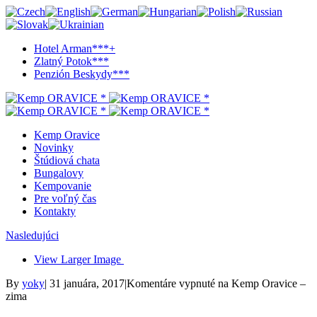
Hotel Arman***+
Zlatný Potok***
Penzión Beskydy***
Kemp Oravice
Novinky
Štúdiová chata
Bungalovy
Kempovanie
Pre voľný čas
Kontakty
Nasledujúci
View Larger Image
By
yoky
|
31 januára, 2017
|
Komentáre vypnuté
na Kemp Oravice –
zima