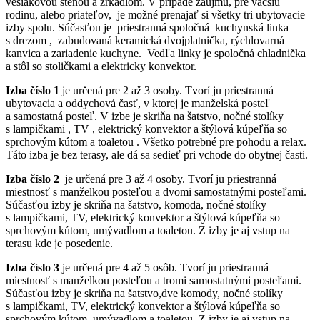
vešiakovou stenou a zrkadlom. V prípade záujmu, pre väčšiu
rodinu, alebo priateľov, je možné prenajať si všetky tri ubytovacie
izby spolu. Súčasťou je priestranná spoločná kuchynská linka
s drezom , zabudovaná keramická dvojplatnička, rýchlovarná
kanvica a zariadenie kuchyne. Vedľa linky je spoločná chladnička
a stôl so stoličkami a elektricky konvektor.
Izba číslo 1
je určená pre 2 až 3 osoby. Tvorí ju priestranná
ubytovacia a oddychová časť, v ktorej je manželská posteľ
a samostatná posteľ. V izbe je skriňa na šatstvo, nočné stolíky
s lampičkami , TV , elektrický konvektor a štýlová kúpeľňa so
sprchovým kútom a toaletou . Všetko potrebné pre pohodu a relax.
Táto izba je bez terasy, ale dá sa sedieť pri vchode do obytnej časti.
Izba číslo 2
je určená pre 3 až 4 osoby. Tvorí ju priestranná
miestnosť s manželkou posteľou a dvomi samostatnými posteľami.
Súčasťou izby je skriňa na šatstvo, komoda, nočné stolíky
s lampičkami, TV, elektrický konvektor a štýlová kúpeľňa so
sprchovým kútom, umývadlom a toaletou. Z izby je aj vstup na
terasu kde je posedenie.
Izba číslo 3
je určená pre 4 až 5 osôb. Tvorí ju priestranná
miestnosť s manželkou posteľou a tromi samostatnými posteľami.
Súčasťou izby je skriňa na šatstvo,dve komody, nočné stolíky
s lampičkami, TV, elektrický konvektor a štýlová kúpeľňa so
sprchovým kútom, umývadlom a toaletou. Z izby je aj vstup na