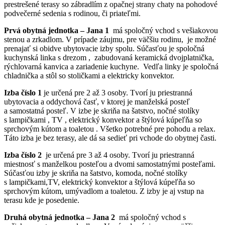
prestrešené terasy so zábradlím z opačnej strany chaty na pohodové
podvečerné sedenia s rodinou, či priateľmi.
Prvá obytná jednotka – Jana 1
má spoločný vchod s vešiakovou
stenou a zrkadlom. V prípade záujmu, pre väčšiu rodinu, je možné
prenajať si obidve ubytovacie izby spolu. Súčasťou je spoločná
kuchynská linka s drezom , zabudovaná keramická dvojplatnička,
rýchlovarná kanvica a zariadenie kuchyne. Vedľa linky je spoločná
chladnička a stôl so stoličkami a elektricky konvektor.
Izba číslo 1
je určená pre 2 až 3 osoby. Tvorí ju priestranná
ubytovacia a oddychová časť, v ktorej je manželská posteľ
a samostatná posteľ. V izbe je skriňa na šatstvo, nočné stolíky
s lampičkami , TV , elektrický konvektor a štýlová kúpeľňa so
sprchovým kútom a toaletou . Všetko potrebné pre pohodu a relax.
Táto izba je bez terasy, ale dá sa sedieť pri vchode do obytnej časti.
Izba číslo 2
je určená pre 3 až 4 osoby. Tvorí ju priestranná
miestnosť s manželkou posteľou a dvomi samostatnými posteľami.
Súčasťou izby je skriňa na šatstvo, komoda, nočné stolíky
s lampičkami,TV, elektrický konvektor a štýlová kúpeľňa so
sprchovým kútom, umývadlom a toaletou. Z izby je aj vstup na
terasu kde je posedenie.
Druhá obytná jednotka – Jana 2
má spoločný vchod s