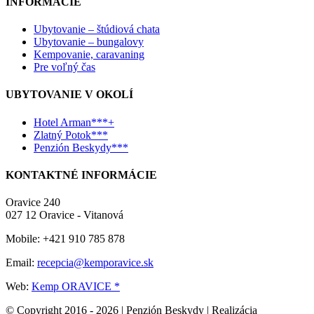
INFORMÁCIE
Ubytovanie – štúdiová chata
Ubytovanie – bungalovy
Kempovanie, caravaning
Pre voľný čas
UBYTOVANIE V OKOLÍ
Hotel Arman***+
Zlatný Potok***
Penzión Beskydy***
KONTAKTNÉ INFORMÁCIE
Oravice 240
027 12 Oravice - Vitanová
Mobile: +421 910 785 878
Email:
recepcia@kemporavice.sk
Web:
Kemp ORAVICE *
© Copyright 2016 -
2026 | Penzión Beskydy | Realizácia