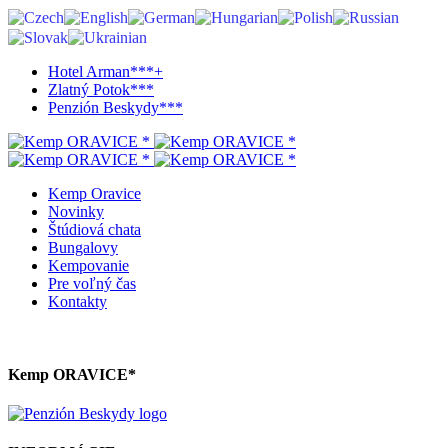
Hotel Arman***+
Zlatný Potok***
Penzión Beskydy***
Kemp Oravice
Novinky
Štúdiová chata
Bungalovy
Kempovanie
Pre voľný čas
Kontakty
Kemp ORAVICE*