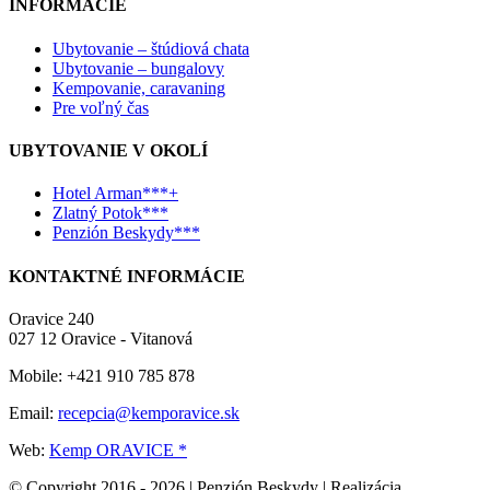
INFORMÁCIE
Ubytovanie – štúdiová chata
Ubytovanie – bungalovy
Kempovanie, caravaning
Pre voľný čas
UBYTOVANIE V OKOLÍ
Hotel Arman***+
Zlatný Potok***
Penzión Beskydy***
KONTAKTNÉ INFORMÁCIE
Oravice 240
027 12 Oravice - Vitanová
Mobile: +421 910 785 878
Email:
recepcia@kemporavice.sk
Web:
Kemp ORAVICE *
© Copyright 2016 -
2026 | Penzión Beskydy | Realizácia