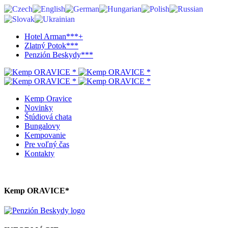
Hotel Arman***+
Zlatný Potok***
Penzión Beskydy***
Kemp Oravice
Novinky
Štúdiová chata
Bungalovy
Kempovanie
Pre voľný čas
Kontakty
Kemp ORAVICE*