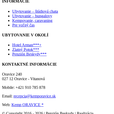
INFORMÁCIE
Ubytovanie – štúdiová chata
Ubytovanie – bungalovy
Kempovanie, caravaning
Pre voľný čas
UBYTOVANIE V OKOLÍ
Hotel Arman***+
Zlatný Potok***
Penzión Beskydy***
KONTAKTNÉ INFORMÁCIE
Oravice 240
027 12 Oravice - Vitanová
Mobile: +421 910 785 878
Email:
recepcia@kemporavice.sk
Web:
Kemp ORAVICE *
© Copyright 2016 -
2026 | Penzión Beskydy | Realizácia